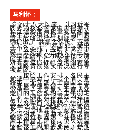
马利怀：
党的十八大以来，以习近平
同志为核心的党中央把推动
长江经济带高质量发展和长
江生态环境保护，作为国家
重大战略进行谋划部署，明
确提出了“共抓大保护、不搞
大开发”。2021年开始，受中
共中央委托，各民主党派中
央、无党派人士就长江生态
环境保护开展为期5年的专项
民主监督工作，这是第一次
对具有流域性特点的国家重
大战略贯彻落实情况进行专
项监督。
按照工作安排，各民主
党派中央对口1—2个省、直
辖市，无党派人士面向全流
域开展专项监督。各民主党
派中央、无党派人士都成立
专门的工作机构，每年制定
计划，确定监督重点内容，
与有关部委对接相关工作情
况，发挥自身优势，组织专
家学者赴一线进行调查研
究，与当地党委、政府进行
交流沟通，帮助地方解决面
临的困难和问题，并提出相
关工作意见建议。中央领导
同志每年出席座谈会，就专
项监督工作听取各民主党派