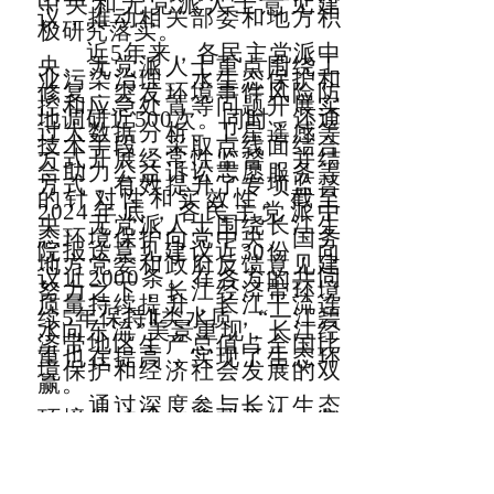
中央和无党派人士意见建
议，推动相关部委和地方积
极研究落实。
近5年来，各民主党派中
央、无党派人士重点围绕工
业污染治理、水生态保护和
修复、突发环境事件风险防
控和应急处置等问题开展实
地调研近500次。同时，还通
过大数据分析、卫星遥感等
技术手段，采取点线面结合
方式开展经常性监督，并结
合助力公益诉讼志愿服务等
方式，有效提升了专项监督
的针对性和实效性。截至
2024年底，各民主党派中
央、无党派人士围绕长江生
态环境保护向党中央、国务
院报送意见建议近30份，向
地方党委和政府反馈意见建
议近2000条。在各方的共同
努力之下，长江经济带环境
质量持续提升，长江干流连
续5年保持Ⅱ类水质，“一江碧
水向东流”美景重现，长江经
济带地区生产总值占全国比
重也在提高，实现了生态环
境保护和经济社会发展的双
赢。
通过深度参与长江生态
环境保护民主监督工作，各
民主党派、无党派人士深化
了对党和国家重大方针政策
的理解，增强了对中国共产
党坚持以人民为中心的发展
思想的切身感受，巩固了团