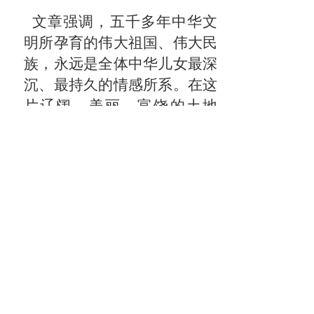
文章强调，五千多年中华文
明所孕育的伟大祖国、伟大民
族，永远是全体中华儿女最深
沉、最持久的情感所系。在这
片辽阔、美丽、富饶的土地
上，各族人民都有一个共同家
园，就是中国；都有一个共同
身份，就是中华民族；都有一
个共同名字，就是中国人；都
有一个共同梦想，就是实现中
华民族伟大复兴。
（来源：新华社）